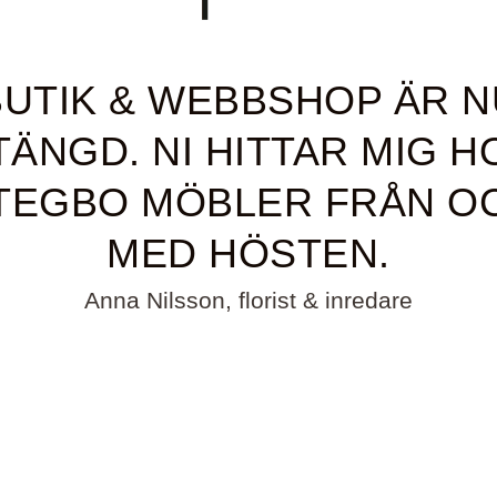
BUTIK & WEBBSHOP ÄR N
TÄNGD. NI HITTAR MIG H
TEGBO MÖBLER FRÅN O
MED HÖSTEN.
Anna Nilsson, florist & inredare